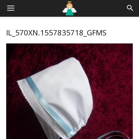
IL_570XN.1557835718_GFMS