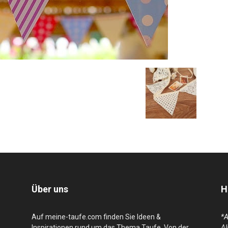
Über uns
H
Auf meine-taufe.com finden Sie Ideen &
*
Inspirationen rund um das Thema Taufe. Von der
Al